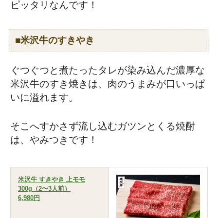
ピッタリなんです！
■米沢牛のすきやき
ぐつぐつと煮たったタレが染み込んだ濃厚な
米沢牛のすき焼きは、肉のうまみが口いっぱ
いに溢れます。
そこへすかさず流し込むガツンとくる焼酎
は、やみつきです！
米沢牛 すきやき 上モモ
300g（2〜3人前）
6,980円