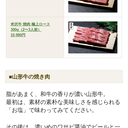
米沢牛 焼肉 極上ロース
300g（2〜3人前）
10,980円
■山形牛の焼き肉
脂があまく、和牛の香りが濃い山形牛。
最初は、素材の素朴な美味しさを感じられる
「お塩」で味わってみてください。
その後は、濃いめのワサビ醤油でビールと一