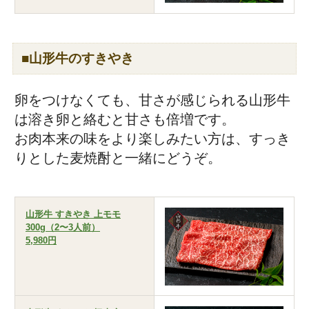
■山形牛のすきやき
卵をつけなくても、甘さが感じられる山形牛
は溶き卵と絡むと甘さも倍増です。
お肉本来の味をより楽しみたい方は、すっき
りとした麦焼酎と一緒にどうぞ。
山形牛 すきやき 上モモ
300g（2〜3人前）
5,980円