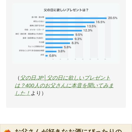
（
父の日.JP│父の日に欲しいプレゼント
は？400人のお父さんに本音を聞いてみま
した！
より）