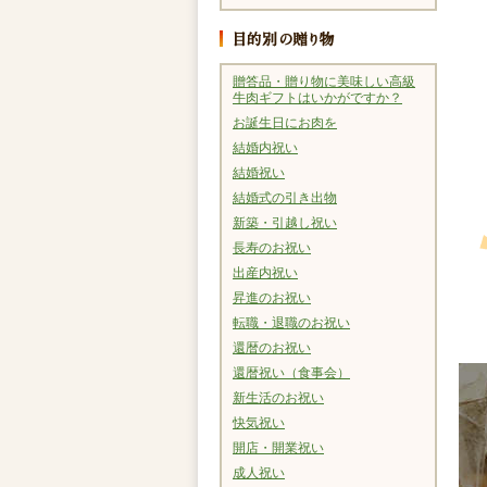
贈答品・贈り物に美味しい高級
牛肉ギフトはいかがですか？
お誕生日にお肉を
結婚内祝い
結婚祝い
結婚式の引き出物
新築・引越し祝い
長寿のお祝い
出産内祝い
昇進のお祝い
転職・退職のお祝い
還暦のお祝い
還暦祝い（食事会）
新生活のお祝い
快気祝い
開店・開業祝い
成人祝い