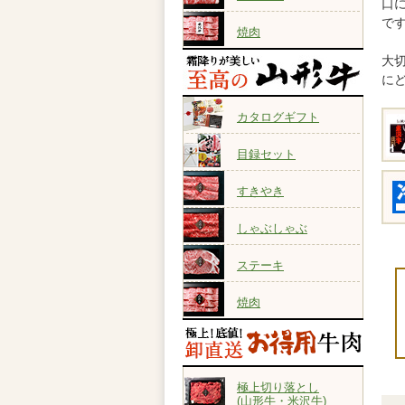
口
です
焼肉
大
に
カタログギフト
目録セット
すきやき
しゃぶしゃぶ
ステーキ
焼肉
極上切り落とし
(山形牛・米沢牛)