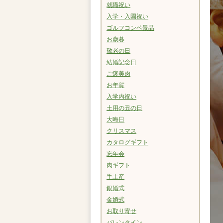
就職祝い
入学・入園祝い
ゴルフコンペ景品
お歳暮
敬老の日
結婚記念日
ご褒美肉
お年賀
入学内祝い
土用の丑の日
大晦日
クリスマス
カタログギフト
忘年会
肉ギフト
手土産
銀婚式
金婚式
お取り寄せ
バレンタイン