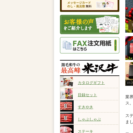
カタログギフト
目録セット
業
ス
すきやき
ス
しゃぶしゃぶ
ま
ステーキ