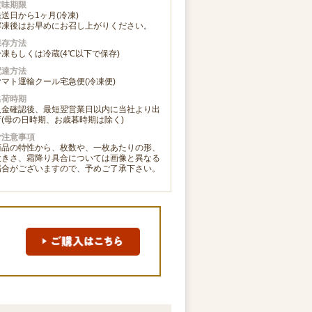
賞味期限
発送日から1ヶ月(冷凍)
解凍後はお早めにお召し上がりください。
保存方法
冷凍もしくは冷蔵(4℃以下で保存)
配達方法
ヤマト運輸クール宅急便(冷凍便)
出荷時期
入金確認後、最短翌営業日以内に当社より出
荷(母の日時期、お歳暮時期は除く)
ご注意事項
商品の特性から、枚数や、一枚あたりの形、
大きさ、霜降り具合については画像と異なる
場合がございますので、予めご了承下さい。