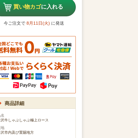
買い物カゴ
に入れる
今ご注文で
8月11日(火)
に発送
商品詳細
品名
米沢牛しゃぶしゃぶ極上ロース
産地
米沢市内及び置賜地方