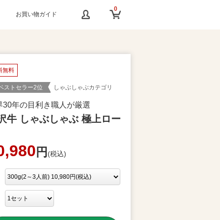
0
お買い物ガイド
料無料
ベストセラー2位
しゃぶしゃぶカテゴリ
界30年の目利き職人が厳選
沢牛 しゃぶしゃぶ 極上ロー
0,980
円
(税込)