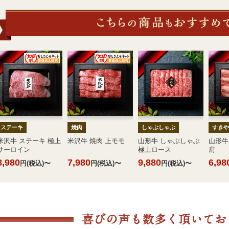
ステーキ
焼肉
しゃぶしゃぶ
すきや
米沢牛 ステーキ 極上
米沢牛 焼肉 上モモ
山形牛 しゃぶしゃぶ
山形牛
サーロイン
極上ロース
肩
8,980
7,980
9,880
6,98
円(税込)〜
円(税込)〜
円(税込)〜