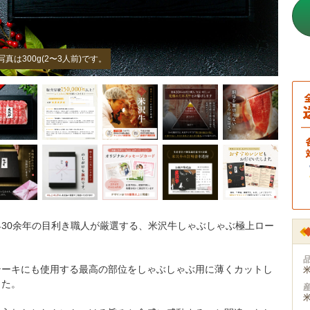
写真は300g(2〜3人前)です。
界30余年の目利き職人が厳選する、米沢牛しゃぶしゃぶ極上ロー
。
テーキにも使用する最高の部位をしゃぶしゃぶ用に薄くカットし
した。