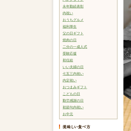
永年勤続表彰
内祝い
おうちグルメ
福利厚生
父の日ギフト
焼肉の日
二分の一成人式
受験応援
初任給
いい夫婦の日
七五三内祝い
内定祝い
おつまみギフト
こどもの日
勤労感謝の日
初節句内祝い
お中元