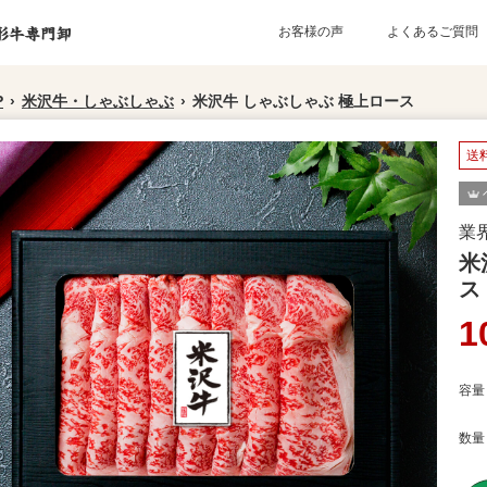
お客様の声
よくあるご質問
P
›
米沢牛・しゃぶしゃぶ
›
米沢牛 しゃぶしゃぶ 極上ロース
送
業
米
ス
1
容量
数量