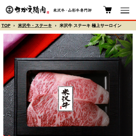
TOP
›
米沢牛・ステーキ
›
米沢牛 ステーキ 極上サーロイン