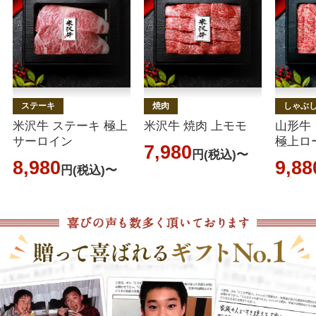
ステーキ
焼肉
しゃぶ
米沢牛 ステーキ 極上
米沢牛 焼肉 上モモ
山形牛
サーロイン
極上ロ
7,980
円(税込)〜
8,980
9,88
円(税込)〜