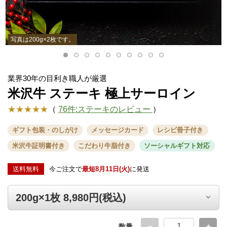
写真は200g×2枚です。
業界30年の目利き職人が厳選
米沢牛 ステーキ 極上サーロイン
★★★★★
（
76件:ステーキのレビュー
）
ギフト包装・のしがけ
メッセージカード
レシピ冊子付き
米沢牛証明書付き
こだわり牛脂付き
ソーシャルギフト対応
送料無料
今ご注文で
最短8月11日(火)
に発送
数量