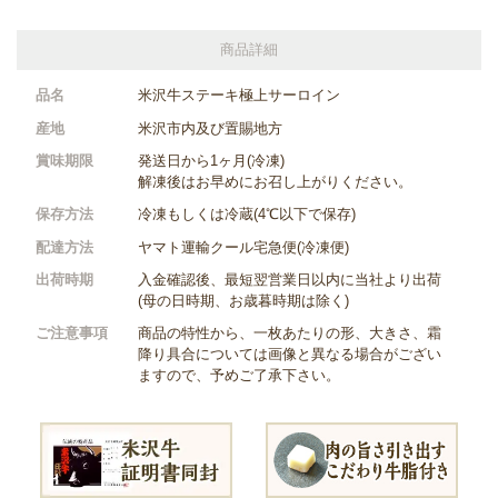
商品詳細
品名
米沢牛ステーキ極上サーロイン
産地
米沢市内及び置賜地方
賞味期限
発送日から1ヶ月(冷凍)
解凍後はお早めにお召し上がりください。
保存方法
冷凍もしくは冷蔵(4℃以下で保存)
配達方法
ヤマト運輸クール宅急便(冷凍便)
出荷時期
入金確認後、最短翌営業日以内に当社より出荷
(母の日時期、お歳暮時期は除く)
ご注意事項
商品の特性から、一枚あたりの形、大きさ、霜
降り具合については画像と異なる場合がござい
ますので、予めご了承下さい。