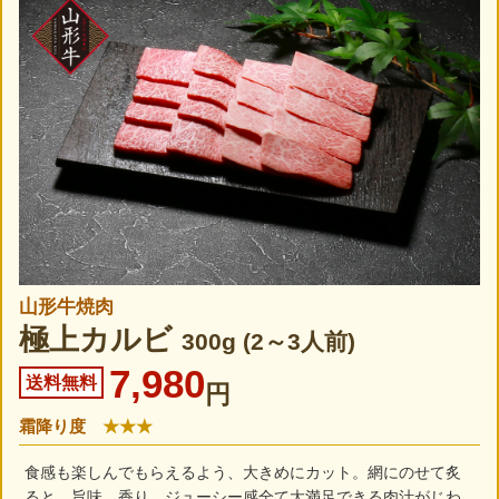
山形牛焼肉
極上カルビ
300g (2～3人前)
7,980
送料無料
円
霜降り度
★★★
食感も楽しんでもらえるよう、大きめにカット。網にのせて炙
ると、旨味、香り、ジューシー感全て大満足できる肉汁がじわ