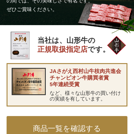
の間では、その美味しさで有名です。
ぜひご賞味ください。
当社は、山形牛の
正規取扱指定店
です。
JAさがえ西村山牛枝肉共進会
チャンピオン牛購買者賞
5年連続受賞
など、様々な山形牛の買い付け
の実績を有しています。
商品一覧を確認する