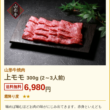
山形牛焼肉
上モモ
300g (2～3人前)
6,980
送料無料
円
霜降り度
★★
噛めば噛むほどお肉の味がにじみ出てきます。赤身といえども