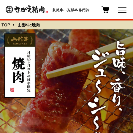
TOP
›
山形牛:焼肉