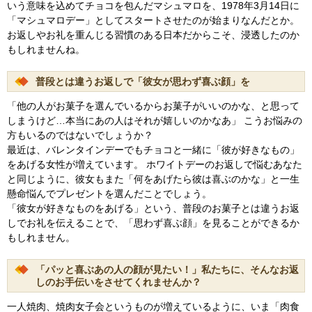
いう意味を込めてチョコを包んだマシュマロを、1978年3月14日に
「マシュマロデー」としてスタートさせたのが始まりなんだとか。
お返しやお礼を重んじる習慣のある日本だからこそ、浸透したのか
もしれませんね。
普段とは違うお返しで「彼女が思わず喜ぶ顔」を
「他の人がお菓子を選んでいるからお菓子がいいのかな、と思って
しまうけど…本当にあの人はそれが嬉しいのかなあ」 こうお悩みの
方もいるのではないでしょうか？
最近は、バレンタインデーでもチョコと一緒に「彼が好きなもの」
をあげる女性が増えています。 ホワイトデーのお返しで悩むあなた
と同じように、彼女もまた「何をあげたら彼は喜ぶのかな」と一生
懸命悩んでプレゼントを選んだことでしょう。
「彼女が好きなものをあげる」という、普段のお菓子とは違うお返
しでお礼を伝えることで、「思わず喜ぶ顔」を見ることができるか
もしれません。
「パッと喜ぶあの人の顔が見たい！」私たちに、そんなお返
しのお手伝いをさせてくれませんか？
一人焼肉、焼肉女子会というものが増えているように、いま「肉食