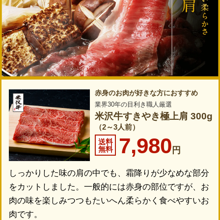
赤身のお肉が好きな方におすすめ
業界30年の目利き職人厳選
米沢牛すきやき極上肩 300g
（2～3人前）
7,980
送料
無料
円
しっかりした味の肩の中でも、霜降りが少なめな部分
をカットしました。一般的には赤身の部位ですが、お
肉の味を楽しみつつもたいへん柔らかく食べやすいお
肉です。