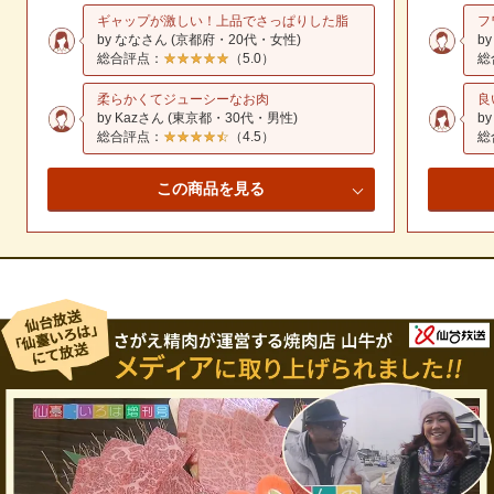
ギャップが激しい！上品でさっぱりした脂
フ
by ななさん (京都府・20代・女性)
b
総合評点：
★★★★★
☆☆☆☆☆
（5.0）
総
柔らかくてジューシーなお肉
良
by Kazさん (東京都・30代・男性)
b
総合評点：
★★★★★
☆☆☆☆☆
（4.5）
総
この商品を見る