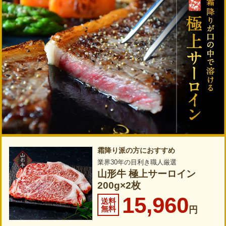
霜降り派の方におすすめ
業界30年の目利き職人厳選
山形牛 極上サーロイン
200g×2枚
15,960
送料
無料
円