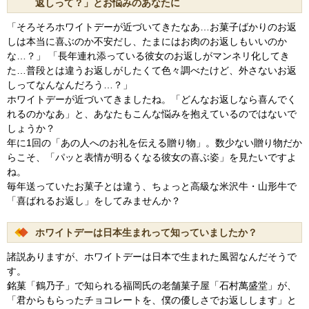
返しって？」とお悩みのあなたに
「そろそろホワイトデーが近づいてきたなあ…お菓子ばかりのお返
しは本当に喜ぶのか不安だし、たまにはお肉のお返しもいいのか
な…？」 「長年連れ添っている彼女のお返しがマンネリ化してき
た…普段とは違うお返しがしたくて色々調べたけど、外さないお返
しってなんなんだろう…？」
ホワイトデーが近づいてきましたね。「どんなお返しなら喜んでく
れるのかなあ」と、あなたもこんな悩みを抱えているのではないで
しょうか？
年に1回の「あの人へのお礼を伝える贈り物」。数少ない贈り物だか
らこそ、「パッと表情が明るくなる彼女の喜ぶ姿」を見たいですよ
ね。
毎年送っていたお菓子とは違う、ちょっと高級な米沢牛・山形牛で
「喜ばれるお返し」をしてみませんか？
ホワイトデーは日本生まれって知っていましたか？
諸説ありますが、ホワイトデーは日本で生まれた風習なんだそうで
す。
銘菓「鶴乃子」で知られる福岡氏の老舗菓子屋「石村萬盛堂」が、
「君からもらったチョコレートを、僕の優しさでお返しします」と