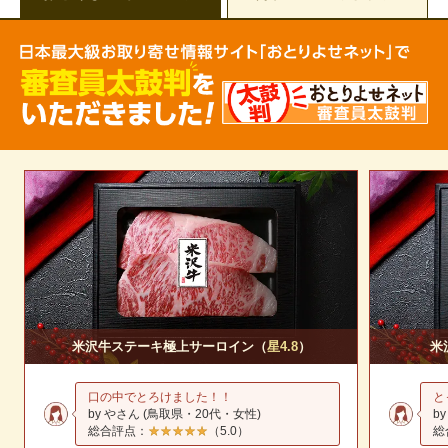
米沢牛ステーキ極上サーロイン（
星4.8
）
米
口の中でとろけました！！
と
by やさん (鳥取県・20代・女性)
b
総合評点：
★★★★★
☆☆☆☆☆
（5.0）
総