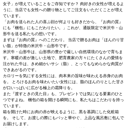
女子」が増えていることをご存知ですか？ 肉好きの女性が増えるよ
うに、当店でも女性への贈り物としてご注文をいただくことが増え
ています。
「お肉を送られた人の喜ぶ顔が何よりも好きだから、『お肉の質』
にも『梱包』にもこだわりたい。」これが、通販限定で米沢牛・山
形牛を送る私たちの想いです。
まずは『お肉の質』へのこだわり。 当店で贈るお肉は「ほんのり甘
い脂」が特徴の米沢牛・山形牛です。
米沢牛・山形牛は、山形県の豊かで厳しい自然環境のなかで育ちま
す。寒暖の差が激しい土地で、肥育農家の方々にたくさんの愛情を
注がれた牛は、きめ細かいサシ（脂）、とってもなめらかな肉質が
できあがるのです。
カロリーを気にする女性には、肉本来の旨味が味わえる赤身のお肉
を。 とろけるお肉を味わいたい女性には、脂のほんのりとした甘さ
が口いっぱいに広がる極上の霜降りを。
また『渡すときの見た目』も、プレゼントでは気になる要素のひと
つですよね。 梱包の箱を開ける瞬間にも、私たちはこだわりを持っ
ています。
箱を開けた時にお肉の赤が映えるように、黒を基調にした化粧箱
を。 そして、お渡しの際にもパッと華やぐ、上品な風呂敷に包んで
お届けします。