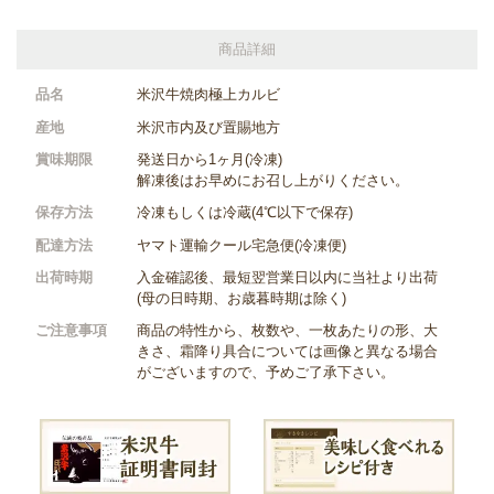
商品詳細
品名
米沢牛焼肉極上カルビ
産地
米沢市内及び置賜地方
賞味期限
発送日から1ヶ月(冷凍)
解凍後はお早めにお召し上がりください。
保存方法
冷凍もしくは冷蔵(4℃以下で保存)
配達方法
ヤマト運輸クール宅急便(冷凍便)
出荷時期
入金確認後、最短翌営業日以内に当社より出荷
(母の日時期、お歳暮時期は除く)
ご注意事項
商品の特性から、枚数や、一枚あたりの形、大
きさ、霜降り具合については画像と異なる場合
がございますので、予めご了承下さい。