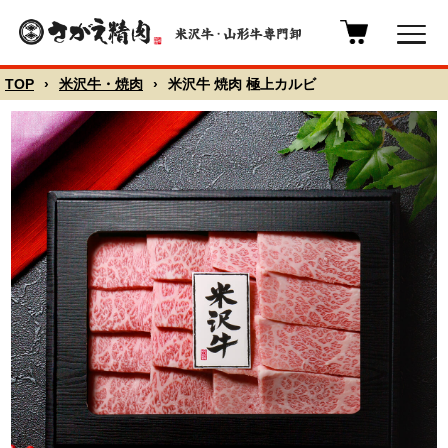
TOP
›
米沢牛・焼肉
›
米沢牛 焼肉 極上カルビ