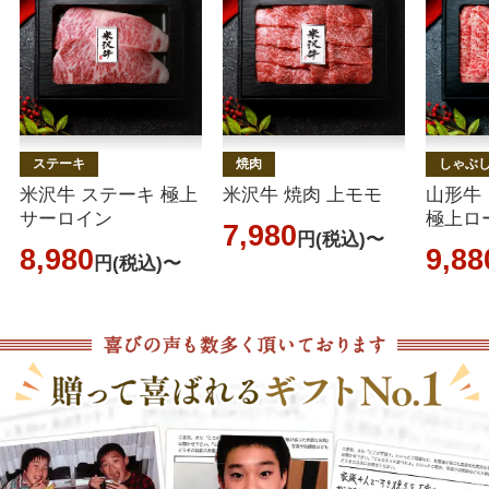
ステーキ
焼肉
しゃぶ
米沢牛 ステーキ 極上
米沢牛 焼肉 上モモ
山形牛
サーロイン
極上ロ
7,980
円(税込)〜
8,980
9,88
円(税込)〜