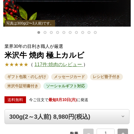
写真は300g(2〜3人前)です。
業界30年の目利き職人が厳選
米沢牛 焼肉 極上カルビ
★★★★★
（
117件:焼肉のレビュー
）
ギフト包装・のしがけ
メッセージカード
レシピ冊子付き
米沢牛証明書付き
ソーシャルギフト対応
送料無料
今ご注文で
最短8月10日(月)
に発送
数量