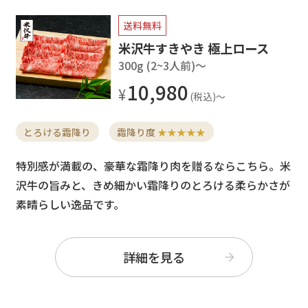
送料無料
米沢牛すきやき 極上ロース
300g (2~3人前)〜
10,980
とろける霜降り
霜降り度
★★★★★
特別感が満載の、豪華な霜降り肉を贈るならこちら。米
沢牛の旨みと、きめ細かい霜降りのとろける柔らかさが
素晴らしい逸品です。
詳細を見る