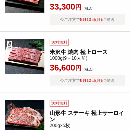
33,300
円
（税込）
今ご注文で
8月10日(月)
に発送
送料無料
米沢牛 焼肉 極上ロース
1000g(9～10人前)
36,600
円
（税込）
今ご注文で
8月10日(月)
に発送
送料無料
山形牛 ステーキ 極上サーロイ
ン
200g×5枚