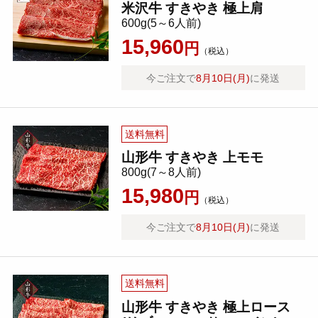
米沢牛 すきやき 極上肩
600g(5～6人前)
15,960
円
（税込）
今ご注文で
8月10日(月)
に発送
送料無料
山形牛 すきやき 上モモ
800g(7～8人前)
15,980
円
（税込）
今ご注文で
8月10日(月)
に発送
送料無料
山形牛 すきやき 極上ロース