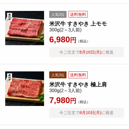
送料無料
人気2位
米沢牛 すきやき 上モモ
300g(2～3人前)
6,980
円
（税込）
今ご注文で
8月10日(月)
に発送
送料無料
人気3位
米沢牛 すきやき 極上肩
300g(2～3人前)
7,980
円
（税込）
今ご注文で
8月10日(月)
に発送