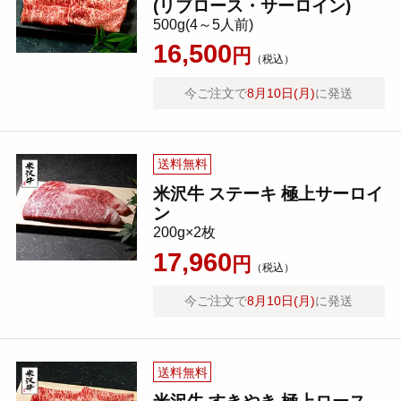
(リブロース・サーロイン)
500g(4～5人前)
16,500
円
（税込）
今ご注文で
8月10日(月)
に発送
送料無料
米沢牛 ステーキ 極上サーロイ
ン
200g×2枚
17,960
円
（税込）
今ご注文で
8月10日(月)
に発送
送料無料