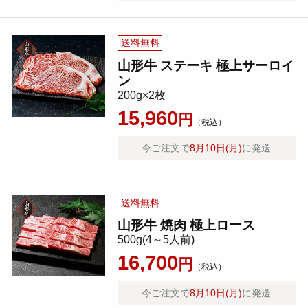
送料無料
山形牛 ステーキ 極上サーロイ
ン
200g×2枚
15,960
円
（税込）
今ご注文で
8月10日(月)
に発送
送料無料
山形牛 焼肉 極上ロース
500g(4～5人前)
16,700
円
（税込）
今ご注文で
8月10日(月)
に発送