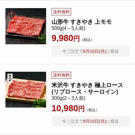
送料無料
山形牛 すきやき 上モモ
500g(4～5人前)
9,980
円
（税込）
今ご注文で
8月10日(月)
に発送
送料無料
米沢牛 すきやき 極上ロース
(リブロース・サーロイン)
300g(2～3人前)
10,980
円
（税込）
今ご注文で
8月10日(月)
に発送