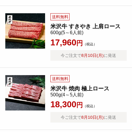
送料無料
米沢牛 すきやき 上肩ロース
600g(5～6人前)
17,960
円
（税込）
今ご注文で
8月10日(月)
に発送
送料無料
米沢牛 焼肉 極上ロース
500g(4～5人前)
18,300
円
（税込）
今ご注文で
8月10日(月)
に発送