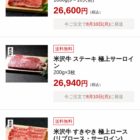
26,600
円
（税込）
今ご注文で
8月10日(月)
に発送
送料無料
米沢牛 ステーキ 極上サーロイ
ン
200g×3枚
26,940
円
（税込）
今ご注文で
8月10日(月)
に発送
送料無料
米沢牛 すきやき 極上ロース
(リブロース・サーロイン)