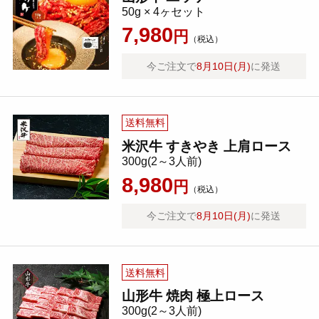
50g × 4ヶセット
7,980
円
（税込）
今ご注文で
8月10日(月)
に発送
送料無料
米沢牛 すきやき 上肩ロース
300g(2～3人前)
8,980
円
（税込）
今ご注文で
8月10日(月)
に発送
送料無料
山形牛 焼肉 極上ロース
300g(2～3人前)