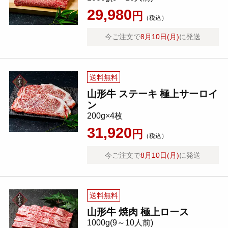
29,980
円
（税込）
今ご注文で
8月10日(月)
に発送
送料無料
山形牛 ステーキ 極上サーロイ
ン
200g×4枚
31,920
円
（税込）
今ご注文で
8月10日(月)
に発送
送料無料
山形牛 焼肉 極上ロース
1000g(9～10人前)