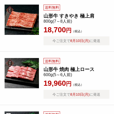
送料無料
山形牛 すきやき 極上肩
800g(7～8人前)
18,700
円
（税込）
今ご注文で
8月10日(月)
に発送
送料無料
山形牛 焼肉 極上ロース
600g(5～6人前)
19,960
円
（税込）
今ご注文で
8月10日(月)
に発送