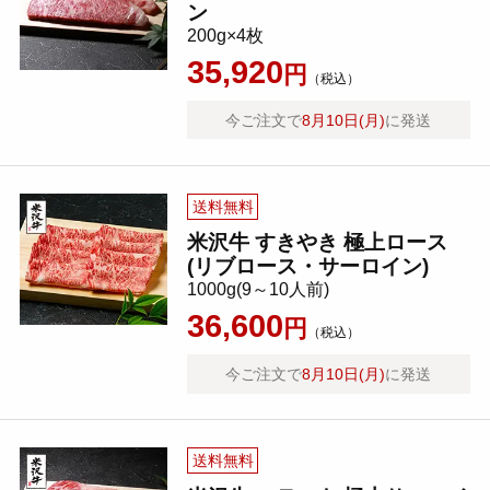
ン
200g×4枚
35,920
円
（税込）
今ご注文で
8月10日(月)
に発送
送料無料
米沢牛 すきやき 極上ロース
(リブロース・サーロイン)
1000g(9～10人前)
36,600
円
（税込）
今ご注文で
8月10日(月)
に発送
送料無料