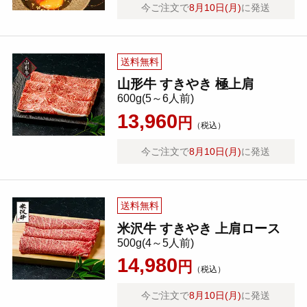
今ご注文で
8月10日(月)
に発送
送料無料
山形牛 すきやき 極上肩
600g(5～6人前)
13,960
円
（税込）
今ご注文で
8月10日(月)
に発送
送料無料
米沢牛 すきやき 上肩ロース
500g(4～5人前)
14,980
円
（税込）
今ご注文で
8月10日(月)
に発送