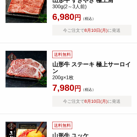
山形牛 すきやき 極上肩
300g(2～3人前)
6,980
円
（税込）
今ご注文で
8月10日(月)
に発送
送料無料
山形牛 ステーキ 極上サーロイ
ン
200g×1枚
7,980
円
（税込）
今ご注文で
8月10日(月)
に発送
送料無料
山形牛 ユッケ