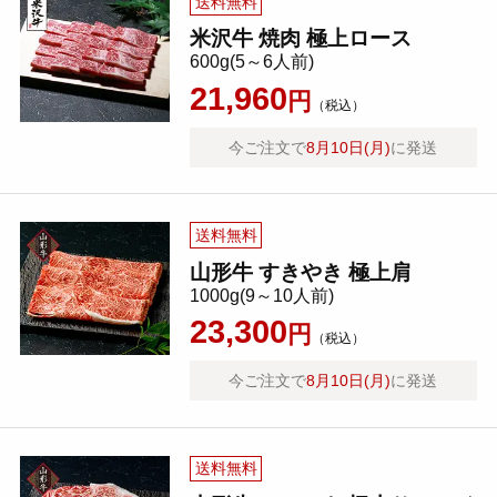
送料無料
米沢牛 焼肉 極上ロース
600g(5～6人前)
21,960
円
（税込）
今ご注文で
8月10日(月)
に発送
送料無料
山形牛 すきやき 極上肩
1000g(9～10人前)
23,300
円
（税込）
今ご注文で
8月10日(月)
に発送
送料無料