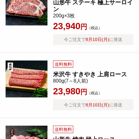
山形牛 ステーキ 極上サーロイ
ン
200g×3枚
23,940
円
（税込）
今ご注文で
8月10日(月)
に発送
送料無料
米沢牛 すきやき 上肩ロース
800g(7～8人前)
23,980
円
（税込）
今ご注文で
8月10日(月)
に発送
送料無料