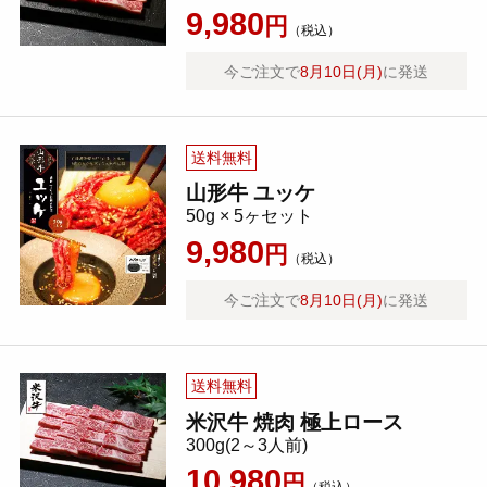
9,980
円
（税込）
今ご注文で
8月10日(月)
に発送
送料無料
山形牛 ユッケ
50g × 5ヶセット
9,980
円
（税込）
今ご注文で
8月10日(月)
に発送
送料無料
米沢牛 焼肉 極上ロース
300g(2～3人前)
10,980
円