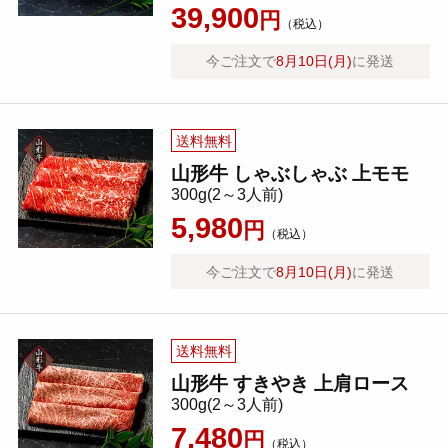
39,900
円
（税込）
今ご注文で
8月10日(月)
に発送
送料無料
山形牛 しゃぶしゃぶ 上モモ
300g(2～3人前)
5,980
円
（税込）
今ご注文で
8月10日(月)
に発送
送料無料
山形牛 すきやき 上肩ロース
300g(2～3人前)
7,480
円
（税込）