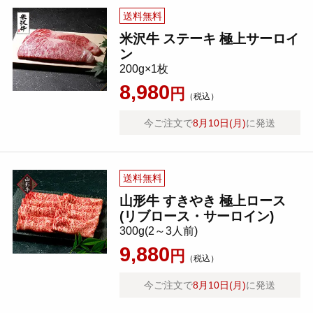
送料無料
米沢牛 ステーキ 極上サーロイ
ン
200g×1枚
8,980
円
（税込）
今ご注文で
8月10日(月)
に発送
送料無料
山形牛 すきやき 極上ロース
(リブロース・サーロイン)
300g(2～3人前)
9,880
円
（税込）
今ご注文で
8月10日(月)
に発送