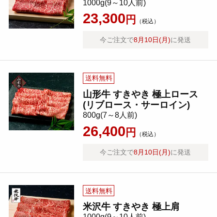
1000g(9～10人前)
23,300
円
（税込）
今ご注文で
8月10日(月)
に発送
送料無料
山形牛 すきやき 極上ロース
(リブロース・サーロイン)
800g(7～8人前)
26,400
円
（税込）
今ご注文で
8月10日(月)
に発送
送料無料
米沢牛 すきやき 極上肩
1000g(9～10人前)