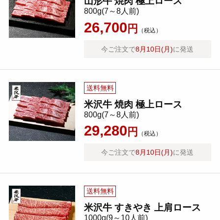
山形牛 焼肉 極上ロース
800g(7～8人前)
26,700
円
（税込）
今ご注文で
8月10日(月)
に発送
送料無料
米沢牛 焼肉 極上ロース
800g(7～8人前)
29,280
円
（税込）
今ご注文で
8月10日(月)
に発送
送料無料
米沢牛 すきやき 上肩ロース
1000g(9～10人前)