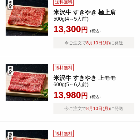
送料無料
米沢牛 すきやき 極上肩
500g(4～5人前)
13,300
円
（税込）
今ご注文で
8月10日(月)
に発送
送料無料
米沢牛 すきやき 上モモ
600g(5～6人前)
13,980
円
（税込）
今ご注文で
8月10日(月)
に発送
送料無料