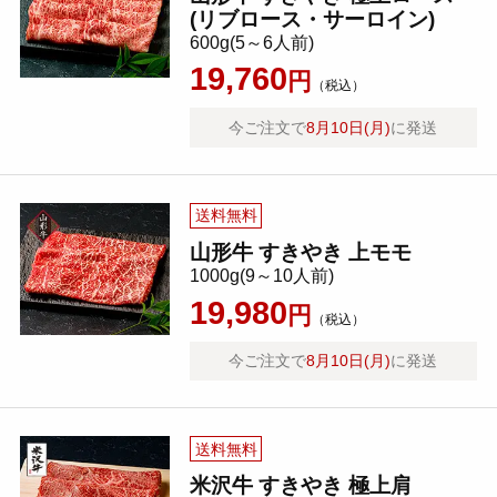
(リブロース・サーロイン)
600g(5～6人前)
19,760
円
（税込）
今ご注文で
8月10日(月)
に発送
送料無料
山形牛 すきやき 上モモ
1000g(9～10人前)
19,980
円
（税込）
今ご注文で
8月10日(月)
に発送
送料無料
米沢牛 すきやき 極上肩