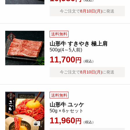
（税込）
今ご注文で
8月10日(月)
に発送
送料無料
山形牛 すきやき 極上肩
500g(4～5人前)
11,700
円
（税込）
今ご注文で
8月10日(月)
に発送
送料無料
山形牛 ユッケ
50g × 6ヶセット
11,960
円
（税込）