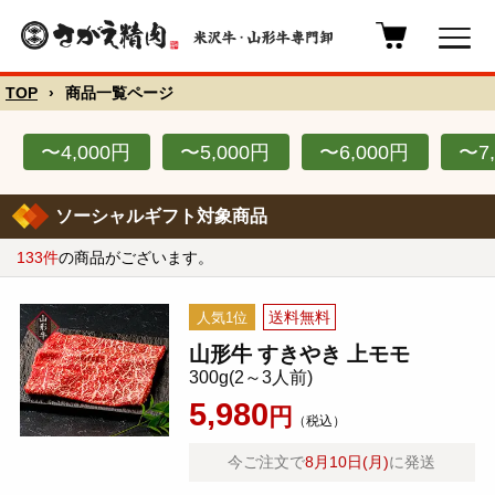
TOP
›
商品一覧ページ
〜4,000円
〜5,000円
〜6,000円
〜7
ソーシャルギフト対象商品
133
件
の商品がございます。
送料無料
人気1位
山形牛 すきやき 上モモ
300g(2～3人前)
5,980
円
（税込）
今ご注文で
8月10日(月)
に発送