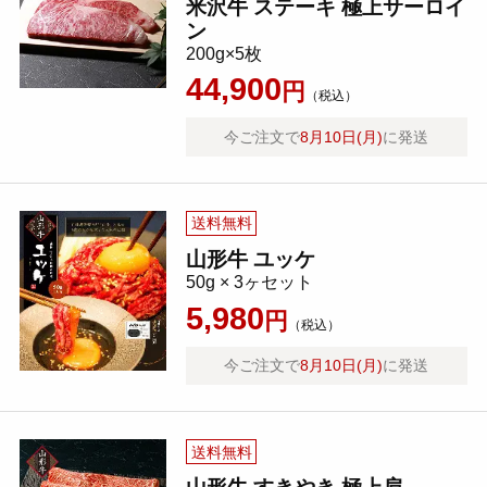
米沢牛 ステーキ 極上サーロイ
ン
200g×5枚
44,900
円
（税込）
今ご注文で
8月10日(月)
に発送
送料無料
山形牛 ユッケ
50g × 3ヶセット
5,980
円
（税込）
今ご注文で
8月10日(月)
に発送
送料無料