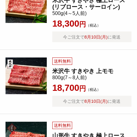
米沢牛 すきやき 極上ロース
(リブロース・サーロイン)
500g(4～5人前)
18,300
円
（税込）
今ご注文で
8月10日(月)
に発送
送料無料
米沢牛 すきやき 上モモ
800g(7～8人前)
18,700
円
（税込）
今ご注文で
8月10日(月)
に発送
送料無料
山形牛 すきやき 極上ロース