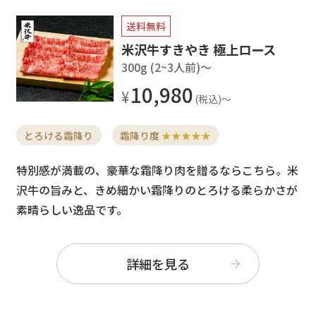
送料無料
米沢牛すきやき 極上ロース
300g (2~3人前)〜
10,980
とろける霜降り
霜降り度
★★★★★
特別感が満載の、豪華な霜降り肉を贈るならこちら。米
沢牛の旨みと、きめ細かい霜降りのとろける柔らかさが
素晴らしい逸品です。
詳細を見る